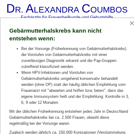
D
A
C
R.
LEXANDRA
OUMBOS
Fachärztin für Frauenheilkunde und Geburtshilfe
Toggle
Gebärmutterhalskrebs kann nicht
navigation
entstehen wenn:
Bei der Vorsorge (Früherkennung von Gebärmutterhalskrebs)
die Vorstufen von Gebärmutterhalskrebs mit einer
zuverlässigen Diagnostik erkannt und die Pap-Gruppen
zutreffend klassifiziert werden.
Wenn HPV-Infektionen und Vorstufen von
Gebärmutterhalskrebs umgehend konservativ behandelt
werden (ohne OP) statt der häufig üblichen Empfehlung vom
Frauenarzt mit "abwarten und hoffen bzw. beten", dass das
eigene Immunsystem heilt und der Empfehlung: Kontrolle in 3,
6, 9 oder 12 Monaten.
Mit der üblichen Früherkennung entstehen jedes Jahr in Deutschland
Gesundheit
Gebärmutterhalskrebs bei ca. 2.500 Frauen, obwohl diese
von Frau zu Frau:
regelmäßig bei der Vorsorge waren.
Ich bin immer
für Sie da.
Zugleich werden jährlich ca. 150.000 Konisationen (Verstümmelung