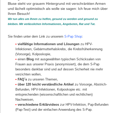
GYN•ZENTRUM•BERLIN
GYN • ZYTO • BERLIN
Wir tun alles um Ihnen zu helfen, gesund zu werden und gesund zu
bleiben. Mit verlässlichen Informationen, Angeboten, Rat und Tat.
Sie finden unter dem Link zu unserem
S-Pap Shop
:
•
vielfältige Informationen und Lösungen
zu HPV-
Infektionen, Gebärmutterhalskrebs, die Krebsfrüherkennung
(Vorsorge), Kolposkopie,
•
einen
Blog
mit ausgewählten typischen Schicksalen von
Frauen aus unserer Praxis (anonymisiert), die dem S-Pap
besonders dankbar sind und auf dessen Sicherheit nie mehr
Folgen
verzichten wollen,
•
FAQ´s
zu unseren Themen,
•
über 120 leicht verständliche Artikel
zu Vorsorge, Abstrich-
Teilen
Befunden, HPV-Infektionen, Kolposkopie etc. mit
entsprechenden (wissenschaftlichen und rechtlichen)
Nachweisen,
Kontakt
•
verschiedene Erklärvideos
zur HPV-Infektion, Pap-Befunden
Impressum
(Pap-Test) und der einfachen Anwendung des S-Pap.