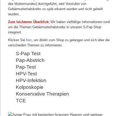
des Muttermundes) durchgeführt, weil Vorstufen von
20 Jahre Erfahrung in der Frauenheilkunde
Gebärmutterhalskrebs zu spät erkannt wurden und nicht geheilt
an Europas größter Uni-Klinik
wurden.
Seit Jahrzehnten engagiere ich mich besonders dafür,
Zum leichteren Überblick:
Wir haben vielfältige Informationen rund
dass Gebärmuttterhalskrebs nicht übersehen und
um die Themen Gebärmutterhalskrebs in unseren S-Pap Shop
schonend behandelt wird.
integriert.
Meine einzige Lösung:
Sichere Krebsfrüherkennung
mit
S-Pap
und
Co-Testung
.
Klicken Sie
hier
, um direkt zum Shop zu gelangen und sich über die
verschieden Themen zu informieren.
Ich verspreche Ihnen, dass ich mein
ganzes Wissen für Sie einsetzen werde.
S-Pap Test
Ihre
Pap-Abstrich
Pap-Test
HPV-Test
Dr. Alexandra Coumbos
HPV-Infektion
Kolposkopie
Freie Stellen
Konservative Therapien
SPRECHZEITEN
TCE
S-Pap ®
Vorsorge
Kooperationen mit: